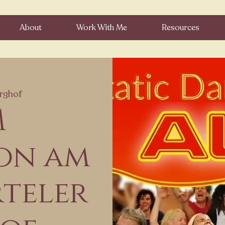
About
Work With Me
Resources
rghof
M
on am
teler