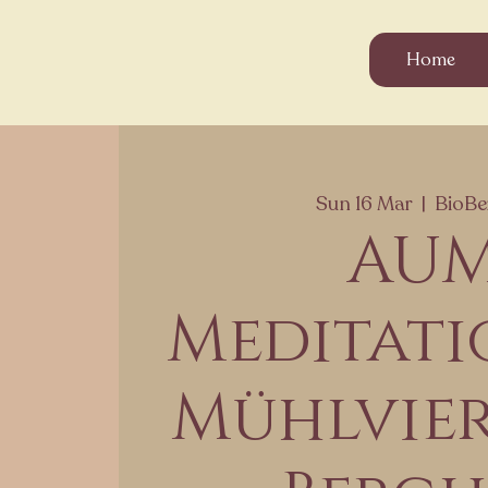
Home
Sun 16 Mar
  |  
BioBe
AU
Meditati
Mühlvier