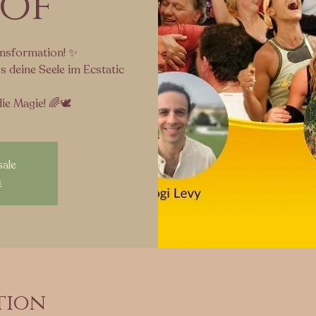
of
ransformation! ✨
s deine Seele im Ecstatic
ie Magie! 🌈🕊️
sale
s
tion