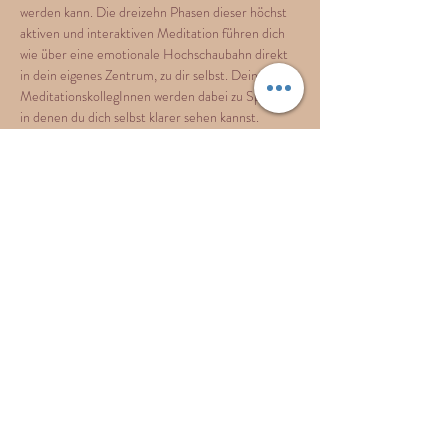
werden kann. Die dreizehn Phasen dieser höchst 
aktiven und interaktiven Meditation führen dich 
wie über eine emotionale Hochschaubahn direkt 
in dein eigenes Zentrum, zu dir selbst. Deine 
MeditationskollegInnen werden dabei zu Spiegeln, 
in denen du dich selbst klarer sehen kannst.
Die Phasen beinhalten eine breite Variation von 
emotionalem Ausdruck, bioenergetischen 
Übungen, Tanz und Begegnung mit anderen. Sie 
bewegen sich in…
Show More
Share this event