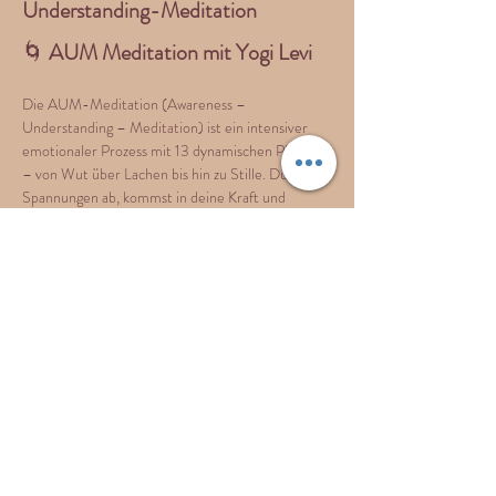
Understanding-Meditation
🌀 
AUM Meditation mit Yogi Levi
Die AUM-Meditation (Awareness – 
Understanding – Meditation) ist ein intensiver 
emotionaler Prozess mit 13 dynamischen Phasen 
– von Wut über Lachen bis hin zu Stille. Du baust 
Spannungen ab, kommst in deine Kraft und 
erlebst dich klar, lebendig und verbunden. Yogi 
Levi (Humaniversity, NL) leitet auf einfachem 
Englisch, die Einführung erfolgt auf Deutsch. 
Keine Vorkenntnisse nötig – nur deine 
Bereitschaft, dich ganz einzulassen.  
Dauer: ca. 
3,5 Std.
Show More
Share this event